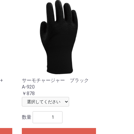
ン+
サーモチャージャー ブラック
A-920
￥878
数量