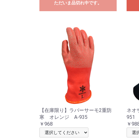
ただいま品切れ中です。
【在庫限り】ラバーサーモ2重防
ネオ
寒 オレンジ A-935
951
￥968
￥98