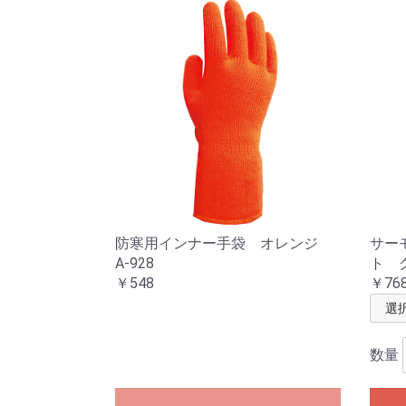
防寒用インナー手袋 オレンジ
サー
A-928
ト グ
￥548
￥76
数量