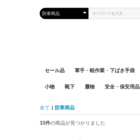
セール品
軍手・軽作業・下ばき手袋
小物
靴下
綿軍手
混紡軍手
特紡軍手
スムス手袋
下ばき手袋
履物
安全・保安用品
帽子
防虫ネット
ヘッドバンド
リストバンド
タオル
腕カバー
足カバー
先丸靴下
5本指靴下
安全靴
厨房靴
耐油長靴
安全ベスト
ハーネス反射帯
安全靴
特殊手袋
蜂防護用品
草刈り用品
全て
|
防寒商品
33件
の商品が見つかりました