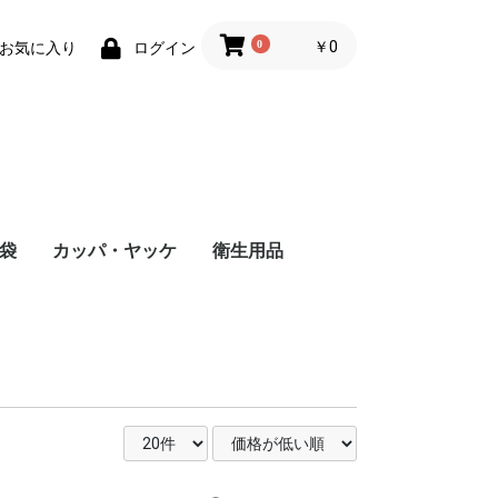
0
￥0
お気に入り
ログイン
袋
カッパ・ヤッケ
衛生用品
手袋
手袋
袋
手袋
革手袋
革手袋
カッパ
水産用カッパ
使い切り手袋
使い切りヘアキャップ
使い切りマスク
使い切りヤッケ
使い切りパンツ
使い切りツナギ
使い切りエプロン
エプロン
使い切り腕カバー
使い切り靴カバー
厨房靴
耐油長靴