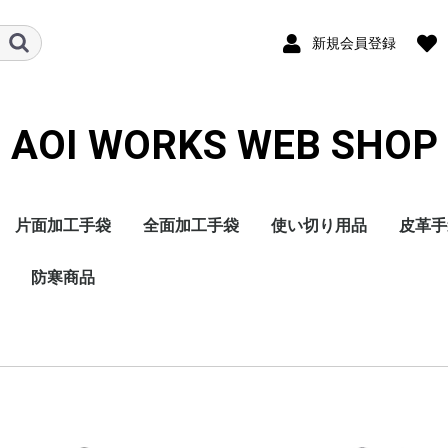
新規会員登録
AOI WORKS WEB SHOP
片面加工手袋
全面加工手袋
使い切り用品
皮革手
天然ゴム(NR)背抜き手
ニトリルゴム(NBR)背
ポリウレタン(PU)背抜
ゴム張り手袋
防寒商品
塩化ビニール(PVC)オ
天然ゴム(NR)オールコ
ニトリルゴム(NBR)オ
ポリウレタン(PU)オー
ポリエチレン(PE)オー
塩化ビニール(PVC)手
天然ゴム(NR)手袋
ニトリルゴム(NBR)手
ポリエチレン(PE)手袋
ヘアキャップ
マスク
不織布ヤッケ
不織布パンツ
不織布ツナギ
不織布エプロン
不織布腕カバー
不織布靴カバー
牛床皮
牛表皮
豚皮手
山羊皮
人工皮
合成皮
袋
抜き手袋
き手袋
ールコート手袋
ート手袋
ールコート手袋
ルコート手袋
ルコート手袋
袋
袋
軍手・インナー・軽防
片面加工手袋
全面加工手袋
皮革手袋
防水防寒手袋
靴下
長靴
小物
寒手袋