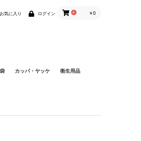
0
￥0
お気に入り
ログイン
袋
カッパ・ヤッケ
衛生用品
手袋
手袋
袋
手袋
革手袋
革手袋
カッパ
水産用カッパ
使い切り手袋
使い切りヘアキャップ
使い切りマスク
使い切りヤッケ
使い切りパンツ
使い切りツナギ
使い切りエプロン
エプロン
使い切り腕カバー
使い切り靴カバー
厨房靴
耐油長靴