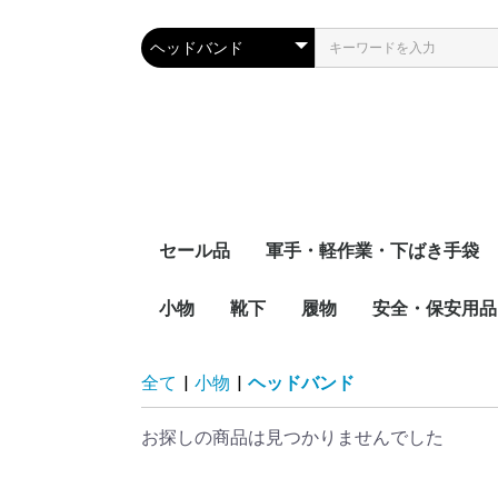
セール品
軍手・軽作業・下ばき手袋
小物
靴下
綿軍手
混紡軍手
特紡軍手
スムス手袋
下ばき手袋
履物
安全・保安用品
帽子
防虫ネット
ヘッドバンド
リストバンド
タオル
腕カバー
足カバー
先丸靴下
5本指靴下
安全靴
厨房靴
耐油長靴
安全ベスト
ハーネス反射帯
安全靴
特殊手袋
蜂防護用品
草刈り用品
全て
|
小物
|
ヘッドバンド
お探しの商品は見つかりませんでした