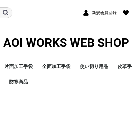
新規会員登録
AOI WORKS WEB SHOP
片面加工手袋
全面加工手袋
使い切り用品
皮革手
天然ゴム(NR)背抜き手
ニトリルゴム(NBR)背
ポリウレタン(PU)背抜
ゴム張り手袋
防寒商品
塩化ビニール(PVC)オ
天然ゴム(NR)オールコ
ニトリルゴム(NBR)オ
ポリウレタン(PU)オー
ポリエチレン(PE)オー
塩化ビニール(PVC)手
天然ゴム(NR)手袋
ニトリルゴム(NBR)手
ポリエチレン(PE)手袋
ヘアキャップ
マスク
不織布ヤッケ
不織布パンツ
不織布ツナギ
不織布エプロン
不織布腕カバー
不織布靴カバー
牛床皮
牛表皮
豚皮手
山羊皮
人工皮
合成皮
袋
抜き手袋
き手袋
ールコート手袋
ート手袋
ールコート手袋
ルコート手袋
ルコート手袋
袋
袋
軍手・インナー・軽防
片面加工手袋
全面加工手袋
皮革手袋
防水防寒手袋
靴下
長靴
小物
寒手袋